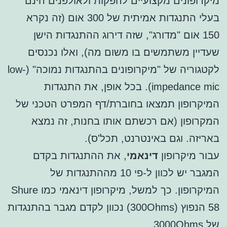
מיקרופונים מקצועיים להפקות ולאולפנים הינם
בעלי התנגדות אמיתית של 300 אום (זה נקרא
150 אום "מדורג", שזה דירוג ההתנגדות הישן
שעדיין משתמשים בו משום מה), ואלו נכנסים
לקטגוריה של "מיקרופונים בהתנגדות נמוכה" (low-
impedance mic). בכל אופן, את התנגדות
המיקרופון תמצאו בחוברת/דף המפרט הטכני של
המקרופון (אם רכשתם אותו בחנות, זה נמצא
באריזה. וגם באינטרנט, תכל'ס).
עבור מיקרופון
דינאמי
, את ההתנגדות בקדם
המגבר יש לכוון ל-פי 10 מההתנגדות של
המיקרופון. כך למשל, מיקרופון דינאמי כמו Shure
58 הנפוץ (300Ohms) נכוון לקדם מגבר בהתנגדות
של 3000Ohms.