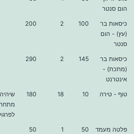
ר
בר
100
2
200
ום
בר
145
2
290
-
ירה
10
18
180
שיהיה בחוץ,
מתחת
לפרגולה
עמד
50
1
50