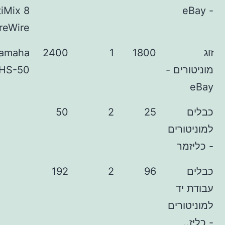
MultiMix 8
FireWire
Yamaha
2400
1
1800
ם -
HS-50
50
2
25
רים
ר
192
2
96
ד
רים