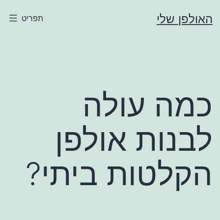
שלי
תפריט
 עולה
ות אולפן
טות ביתי?