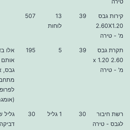
בס
39
13
507
2.6
לוחות
ה
בס
39
5
195
אלו בדיוק
2.60 x 1
אותם קירות
ה
גבס, אך
מתחברים
לפרופיל שונה
(אומגה)
ור
30
1 גליל
30
גליל של רשת
טירה
דביקה (כמו