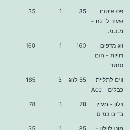
ם
35
1
35
לת -
ם
160
1
160
 הום
יית
55 לזוג
3
165
A
עיין
78
1
78
"ס
ון -
35
1
35