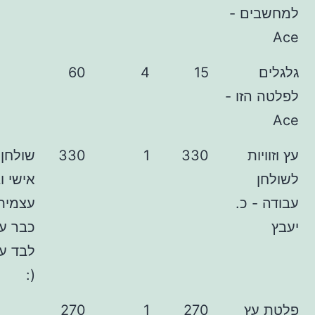
ם -
60
4
15
זו -
ת
330
1
330
שולחן בעיצוב
אישי ובניה
 כ.
עצמית.. נו, אם
כבר עשינו הכל
לבד עד עכשיו
(:
ץ
270
1
270