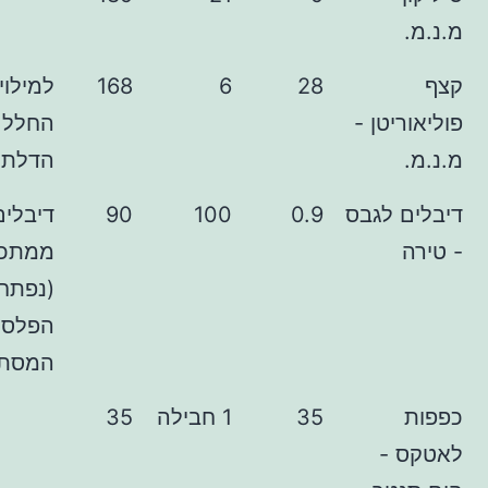
28
6
168
למילוי (איטום)
טן -
החלל שבתוך
הדלת
לגבס
0.9
100
90
דיבלים
ממתכת
(נפתחים, לא
הפלסטיק
המסתובב)
35
1 חבילה
35
-