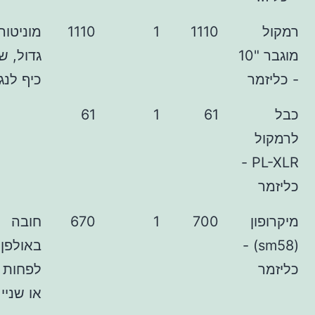
1110
1
1110
מוניטור
מוגבר "10
גדול, שיהיה
ר
כיף לנגן
61
1
61
PL-XLR -
700
1
670
חובה
(sm58)
באולפן.
לפחות אחד
או שניים.