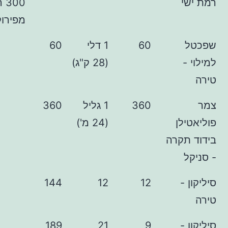
300 רעפים
מפירוק בבית)
60
1 דלי
60
(28 ק"ג)
360
1 גליל
360
ן
(24 מ')
קרה
-
12
12
144
-
9
21
189