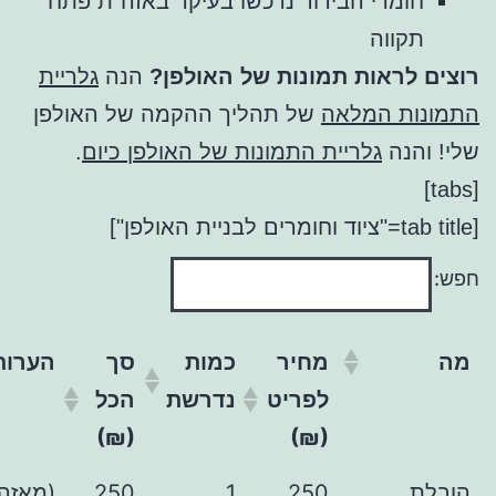
רי הבידוד נרכשו בעיקר באזה"ת פתח
וה
ראות תמונות של האולפן?
הנה
גלריית
 המלאה
של תהליך ההקמה של האולפן
ה
גלריית התמונות של האולפן כיום
.
מחיר
כמות
סך
הערות
לפריט
נדרשת
הכל
(₪)
(₪)
250
1
250
(מאזה"ת לכאן,