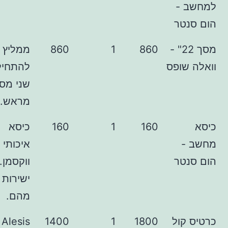
-
ר
מסך 22" -
860
1
860
ממליץ
ופס
להתחיל עם
שני מסכים
מראש.
160
1
160
כיסא
איכותי של
ר
ווקסמן. קנו
ישירות
מהם.
ול
1800
1
1400
Alesis