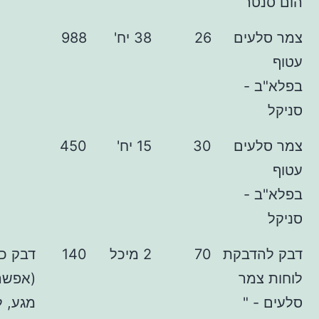
ר
עים
26
38 יח'
988
-
עים
30
15 יח'
450
-
דבקת
70
2 מיכל
140
דבק כלשהו
מר
(אפשר דבק
 "
מגע, לא