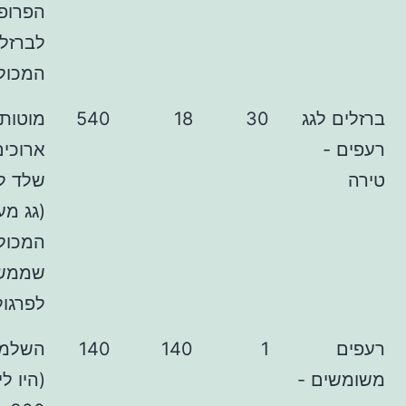
הפרופילים
לברזל של
המכולה
לגג
30
18
540
מוטות ברזל
ארוכים לבניית
שלד לפרגולה
(גג מעל
המכולה,
שממשיך
לפרגולה)
1
140
140
השלמה בלבד
ם -
(היו לי איזה