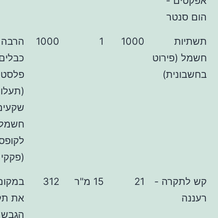
 -
ר
1000
1
1000
הרבה מאוד
ירוט
כבלים, מסילות
ת)
פלסטיק
(תעלות),
שקעים, קופסת
חשמל, מתגים
לקופסת חשמל
(פקקים) ועוד...
רה -
21
15 מ"ר
312
במקום לצבוע
את תקרת
הגבש, הצמדתי