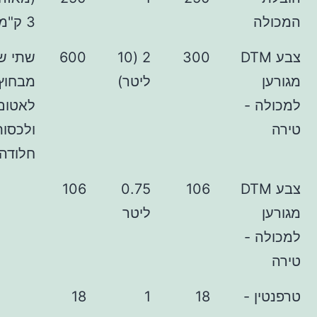
3 ק"מ)
DTM
300
2 (10
600
שתי שכבות
ליטר)
מבחוץ, כדי
-
לאטום היטב
ולכסות כל
חלודה ישנה
DTM
106
0.75
106
ליטר
-
 -
18
1
18