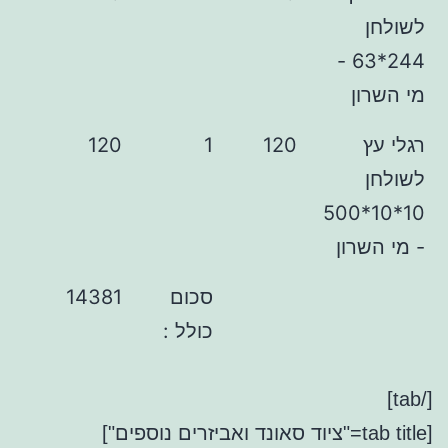
244*63 -
ן
120
1
120
10*10*500
ון
סכום
14381
כולל :