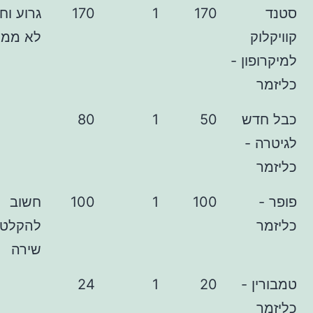
170
1
170
גרוע וחלש.
לא ממליץ.
ן -
ש
50
1
80
-
100
1
100
חשוב
להקלטות
שירה
-
20
1
24