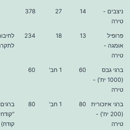
378
27
14
13
18
234
לחיבור הגבס
לתקרה
ס
60
1 חב'
60
100 יח') -
כורית
80
1 חב'
80
ברגים
 יח') -
"קודחים" (ראש
קודח) לחיבור